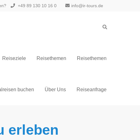
gen?
+49 89 130 10 16 0
info@ir-tours.de
Reiseziele
Reisethemen
Reisethemen
alreisen buchen
Über Uns
Reiseanfrage
u erleben