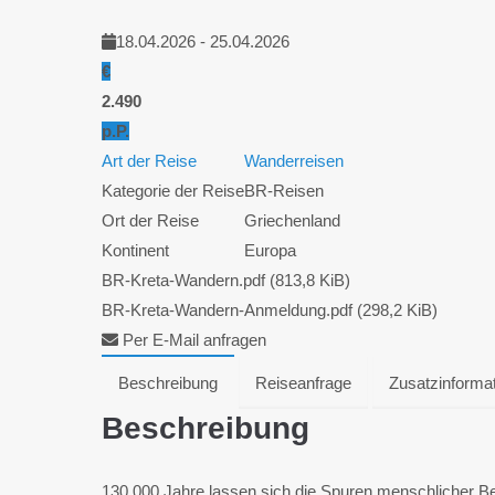
18.04.2026 - 25.04.2026
€
2.490
p.P.
Art der Reise
Wanderreisen
Kategorie der Reise
BR-Reisen
Ort der Reise
Griechenland
Kontinent
Europa
BR-Kreta-Wandern.pdf
(813,8 KiB)
BR-Kreta-Wandern-Anmeldung.pdf
(298,2 KiB)
Per E-Mail anfragen
Beschreibung
Reiseanfrage
Zusatzinforma
Beschreibung
130.000 Jahre lassen sich die Spuren menschlicher Be