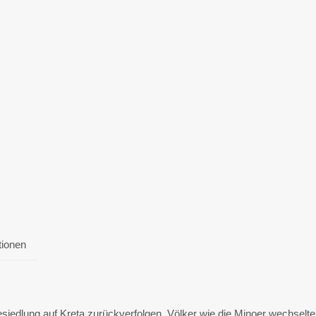
tionen
siedlung auf Kreta zurückverfolgen. Völker wie die Minoer wechselte