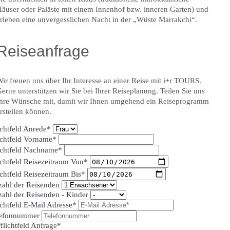
äuser oder Paläste mit einem Innenhof bzw. inneren Garten) und
rleben eine unvergesslichen Nacht in der „Wüste Marrakchi“.
Reiseanfrage
ir freuen uns über Ihr Interesse an einer Reise mit i+r TOURS.
erne unterstützen wir Sie bei Ihrer Reiseplanung. Teilen Sie uns
hre Wünsche mit, damit wir Ihnen umgehend ein Reiseprogramm
rstellen können.
ichtfeld
Anrede
*
ichtfeld
Vorname
*
ichtfeld
Nachname
*
ichtfeld
Reisezeitraum Von
*
ichtfeld
Reisezeitraum Bis
*
ahl der Reisenden
ahl der Reisenden - Kinder
ichtfeld
E-Mail Adresse
*
lefonnummer
flichtfeld
Anfrage
*