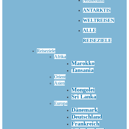
Neuseeland
ANTARKTIS
WELTREISEN
ALLE
REISEZIELE
Reiseziele
Afrika
Marokko
Tansania
Orient
Asien
Mongolei
Sri Lanka
Europa
Dänemark
Deutschland
Frankreich