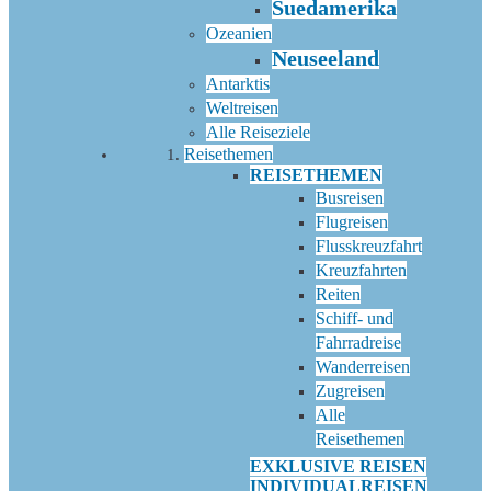
Suedamerika
Ozeanien
Neuseeland
Antarktis
Weltreisen
Alle Reiseziele
Reisethemen
REISETHEMEN
Busreisen
Flugreisen
Flusskreuzfahrt
Kreuzfahrten
Reiten
Schiff- und
Fahrradreise
Wanderreisen
Zugreisen
Alle
Reisethemen
EXKLUSIVE REISEN
INDIVIDUALREISEN