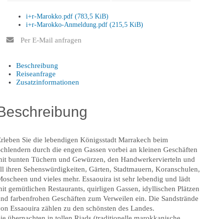
i+r-Marokko.pdf
(783,5 KiB)
i+r-Marokko-Anmeldung.pdf
(215,5 KiB)
Per E-Mail anfragen
Beschreibung
Reiseanfrage
Zusatzinformationen
Beschreibung
rleben Sie die lebendigen Königsstadt Marrakech beim
chlendern durch die engen Gassen vorbei an kleinen Geschäften
it bunten Tüchern und Gewürzen, den Handwerkervierteln und
ll ihren Sehenswürdigkeiten, Gärten, Stadtmauern, Koranschulen,
oscheen und vieles mehr. Essaouira ist sehr lebendig und lädt
it gemütlichen Restaurants, quirligen Gassen, idyllischen Plätzen
nd farbenfrohen Geschäften zum Verweilen ein. Die Sandstrände
on Essaouira zählen zu den schönsten des Landes.
ie übernachten in tollen Riads (traditionelle marokkanische