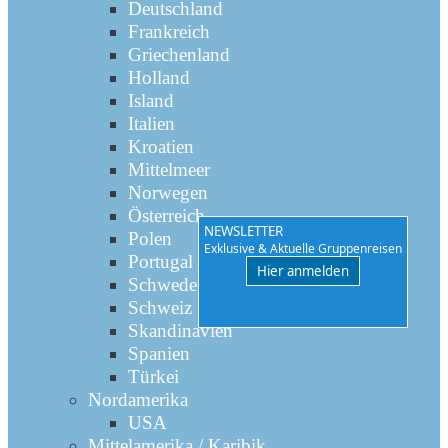
Deutschland
Frankreich
Griechenland
Holland
Island
Italien
Kroatien
Mittelmeer
Norwegen
Österreich
NEWSLETTER
Polen
Exklusive & Aktuelle Gruppenreisen
Portugal
Hier anmelden
Schweden
Schweiz
Skandinavien
Spanien
Türkei
Nordamerika
USA
Mittelamerika / Karibik