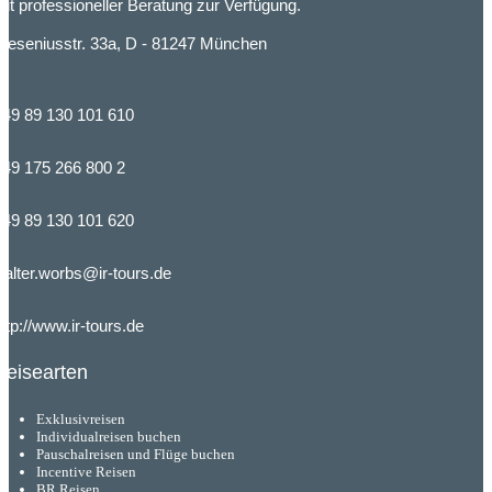
it professioneller Beratung zur Verfügung.
reseniusstr. 33a, D - 81247 München
+49 89 130 101 610
+49 175 266 800 2
+49 89 130 101 620
alter.worbs@ir-tours.de
ttp://www.ir-tours.de
Reisearten
Exklusivreisen
Individualreisen buchen
Pauschalreisen und Flüge buchen
Incentive Reisen
BR Reisen