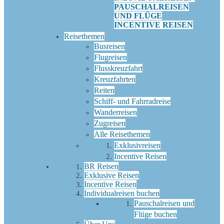
PAUSCHALREISEN
UND FLÜGE
INCENTIVE REISEN
Reisethemen
Busreisen
Flugreisen
Flusskreuzfahrt
Kreuzfahrten
Reiten
Schiff- und Fahrradreise
Wanderreisen
Zugreisen
Alle Reisethemen
Exklusivreisen
Incentive Reisen
BR Reisen
Exklusive Reisen
Incentive Reisen
Individualreisen buchen
Pauschalreisen und
Flüge buchen