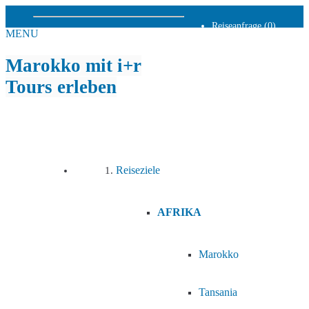
Reiseanfrage (0)
MENU
Neuigkeiten
Newsletter
Service
Marokko mit i+r
Kontakt
AGB
Tours erleben
Datenschutz
Impressum
Haben Sie Fragen?
+49 89 130 10 16 0
info@ir-tours.de
Reiseziele
AFRIKA
Marokko
Tansania