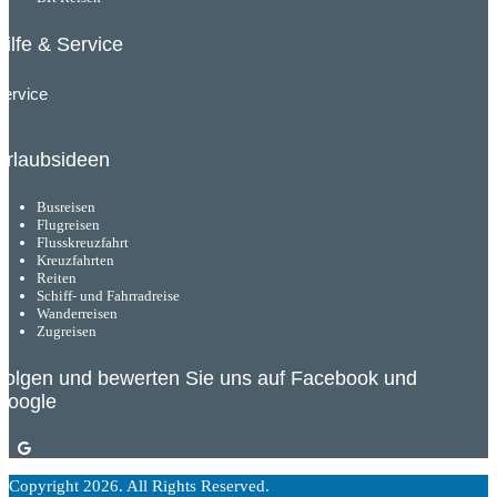
Hilfe & Service
Service
Urlaubsideen
Busreisen
Flugreisen
Flusskreuzfahrt
Kreuzfahrten
Reiten
Schiff- und Fahrradreise
Wanderreisen
Zugreisen
Folgen und bewerten Sie uns auf Facebook und
Google
Copyright 2026. All Rights Reserved.