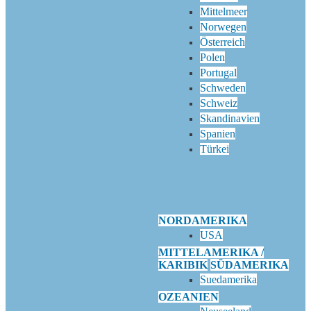
Mittelmeer
Norwegen
Österreich
Polen
Portugal
Schweden
Schweiz
Skandinavien
Spanien
Türkei
NORDAMERIKA
USA
MITTELAMERIKA /
KARIBIK
SÜDAMERIKA
Suedamerika
OZEANIEN