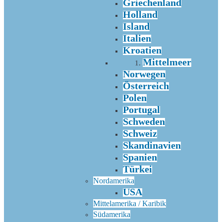
Griechenland
Holland
Island
Italien
Kroatien
Mittelmeer
Norwegen
Österreich
Polen
Portugal
Schweden
Schweiz
Skandinavien
Spanien
Türkei
Nordamerika
USA
Mittelamerika / Karibik
Südamerika