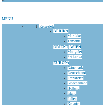
MENU
Reiseziele
AFRIKA
Marokko
Tansania
ORIENT
ASIEN
Mongolei
Sri Lanka
EUROPA
Dänemark
Deutschland
Frankreich
Griechenland
Holland
Island
Italien
Kroatien