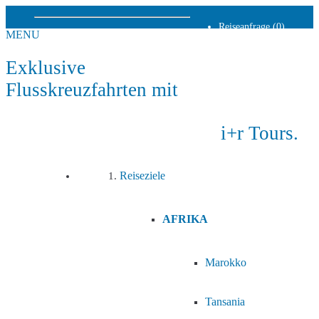
Reiseanfrage (0)
MENU
Neuigkeiten
Newsletter
Service
Exklusive
Kontakt
AGB
Flusskreuzfahrten mit
Datenschutz
Impressum
Haben Sie Fragen?
+49 89 130 10 16 0
i+r Tours.
info@ir-tours.de
Reiseziele
AFRIKA
Marokko
Tansania